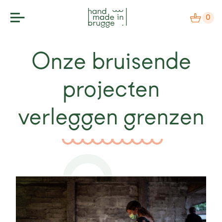
0
Onze bruisende
makers
projecten
label
verleggen grenzen
bezoek
agenda
over