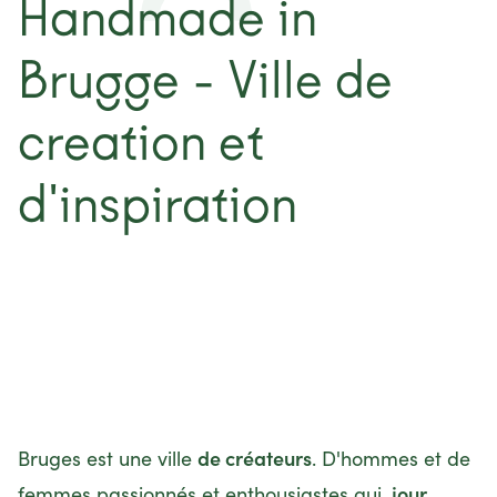
Handmade in
projecten
Brugge - Ville de
contact
creation et
d'inspiration
de créateurs
Bruges est une ville
. D'hommes et de
jour
femmes passionnés et enthousiastes qui,