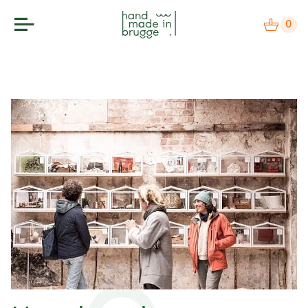
0
makers
label
agenda
over
nieuws