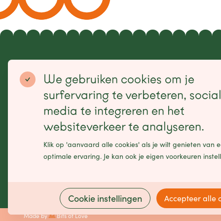
Sitemap
We gebruiken cookies om je
Home
Makers
Label
Agenda
surfervaring te verbeteren, socia
Projecten
Contact
Publicaties
EN
media te integreren en het
websiteverkeer te analyseren.
Klik op 'aanvaard alle cookies' als je wilt genieten van 
Schrijf je in voor onze nieuwsbrief
optimale ervaring. Je kan ook je eigen voorkeuren instel
Leave
this
field
Cookie instellingen
Accepteer alle 
blank
Made by
Bits of Love