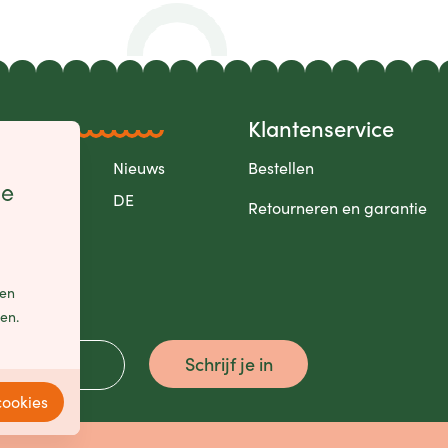
Klantenservice
Over
Nieuws
Bestellen
le
FR
DE
Retourneren en garantie
een
len.
Schrijf je in
cookies