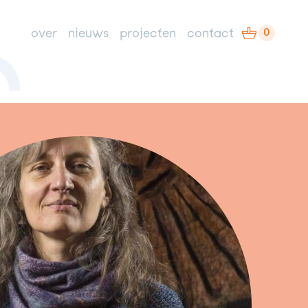
0
over
nieuws
projecten
contact