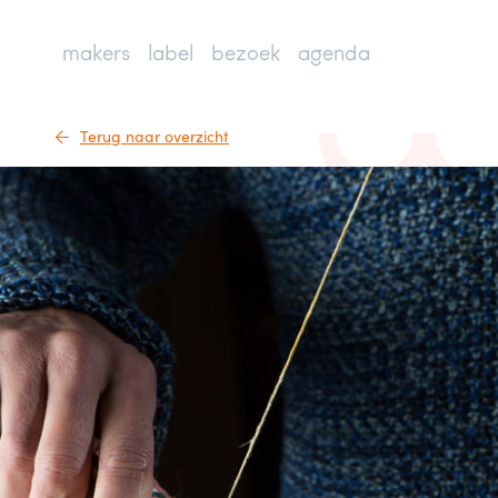
makers
label
bezoek
agenda
Terug naar overzicht