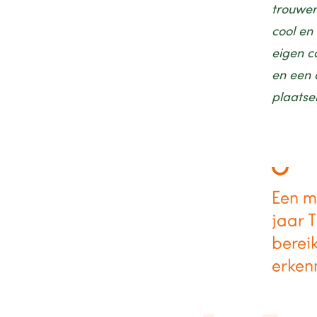
trouwen
cool en
eigen c
en een 
plaatse
Een m
jaar 
berei
erkenn