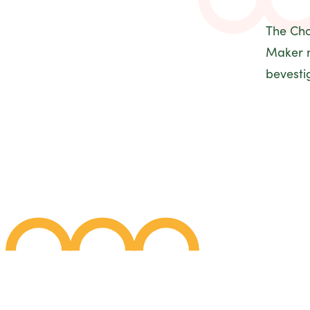
The Cho
Maker n
bevesti