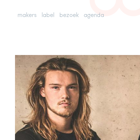
makers
label
bezoek
agenda