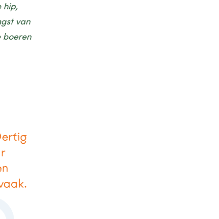
 hip,
ngst van
e boeren
Dertig
r
en
 vaak.