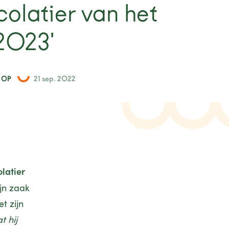
olatier van het
 2023'
 OP
21 sep. 2022
latier
jn zaak
t zijn
 hij