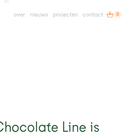
0
over
nieuws
projecten
contact
hocolate Line is