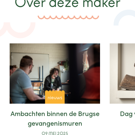
Over deze maker
nieuws
Ambachten binnen de Brugse
Dag 
gevangenismuren
09 MEI 2025