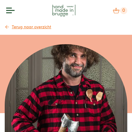
0
Terug naar overzicht
makers
label
bezoek
agenda
over