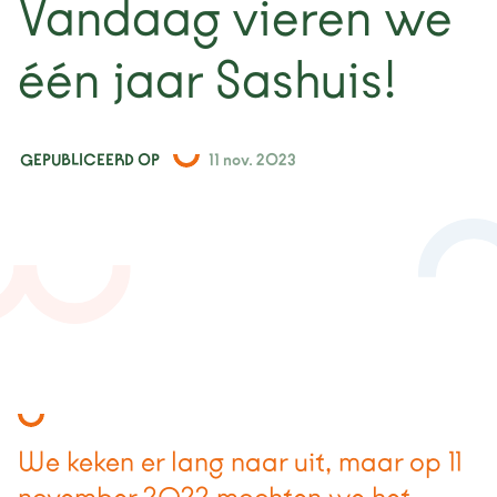
Vandaag vieren we
nieuws
één jaar Sashuis!
projecten
contact
GEPUBLICEERD OP
11 nov. 2023
We keken er lang naar uit, maar op 11