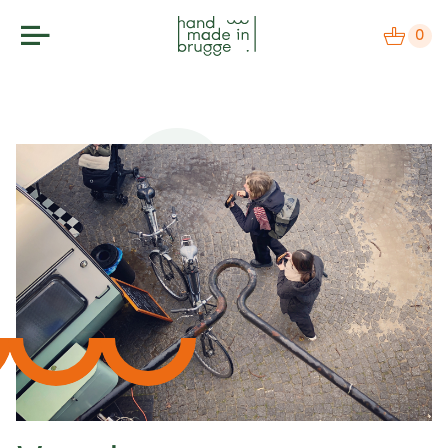
0
makers
label
bezoek
agenda
over