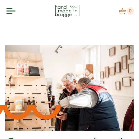
0
makers
label
bezoek
agenda
over