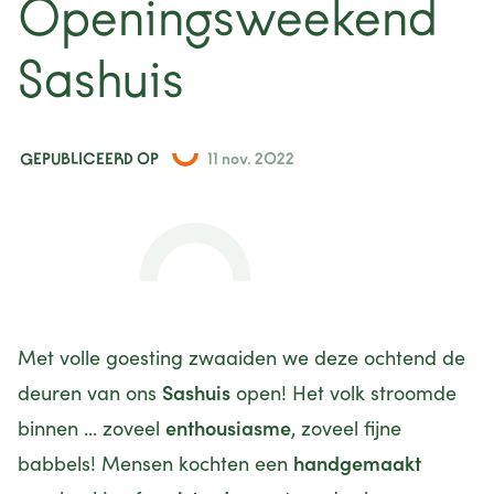
Openingsweekend
nieuws
Sashuis
projecten
contact
GEPUBLICEERD OP
11 nov. 2022
Met volle goesting zwaaiden we deze ochtend de
Sashuis
deuren van ons
open! Het volk stroomde
enthousiasme
binnen ... zoveel
, zoveel fijne
handgemaakt
babbels! Mensen kochten een