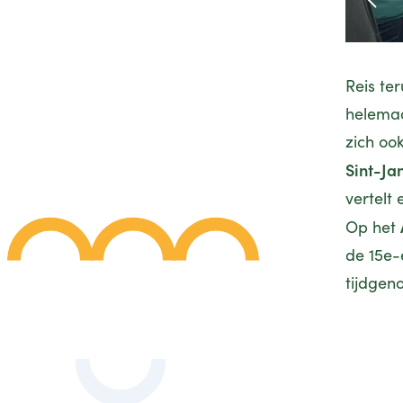
Reis te
helemaa
zich oo
Sint-Ja
vertelt
Op het
de 15e-
tijdgen