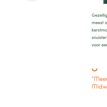
Gezellig
meest a
kerstma
snuiste
voor ee
"Meer
Midwi