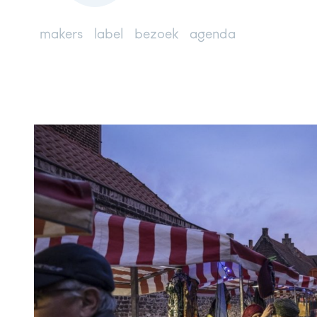
makers
label
bezoek
agenda