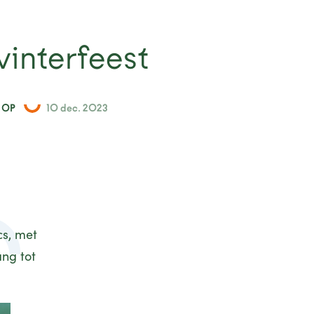
interfeest
 OP
10 dec. 2023
cs, met
ang tot