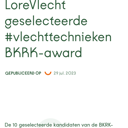
LoreVlecht
nieuws
geselecteerde
projecten
#vlechttechnieken
contact
BKRK-award
GEPUBLICEERD OP
29 jul. 2023
De 10 geselecteerde kandidaten van de BKRK-