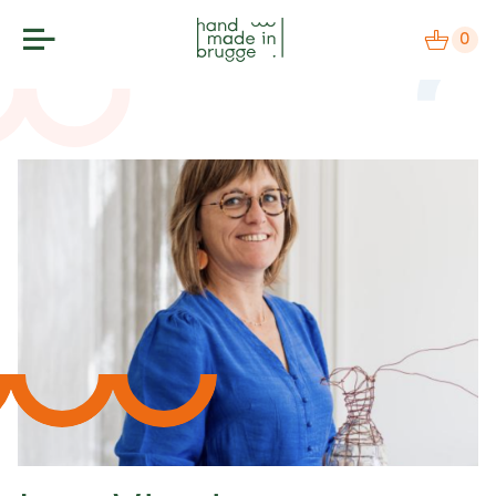
0
makers
label
bezoek
agenda
over