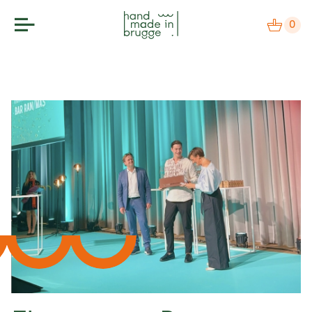
0
makers
label
agenda
over
nieuws