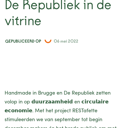
De Republiek in de
nieuws
vitrine
projecten
contact
GEPUBLICEERD OP
06 mei 2022
Handmade in Brugge en
De Republiek
zetten
volop in op 𝗱𝘂𝘂𝗿𝘇𝗮𝗮𝗺𝗵𝗲𝗶𝗱 en 𝗰𝗶𝗿𝗰𝘂𝗹𝗮𝗶𝗿𝗲
𝗲𝗰𝗼𝗻𝗼𝗺𝗶𝗲. Met het project RESTafette
stimuleerden we van september tot begin