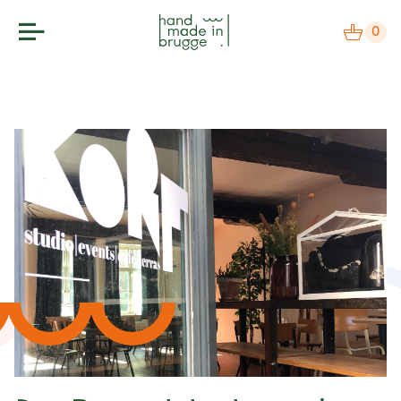
0
makers
label
bezoek
agenda
over