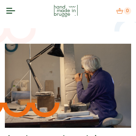
0
makers
label
bezoek
agenda
over