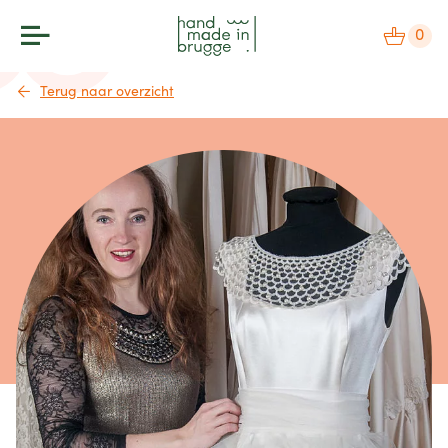
0
Terug naar overzicht
makers
label
bezoek
agenda
over