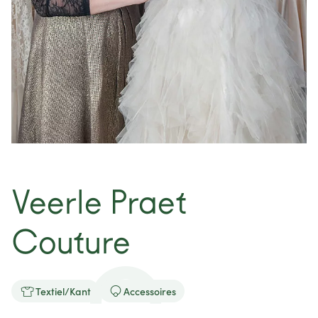
nieuws
projecten
contact
Veerle Praet
Couture


Textiel/Kant
Accessoires