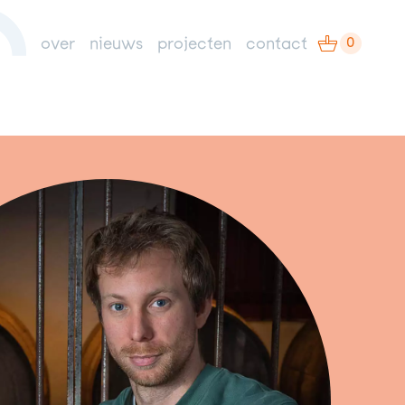
0
over
nieuws
projecten
contact