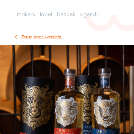
makers
label
bezoek
agenda
Terug naar overzicht