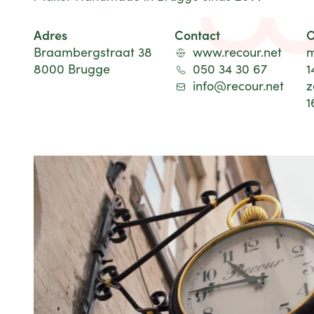
Adres
Contact
O
Braambergstraat 38
www.recour.net
m
8000 Brugge
050 34 30 67
1
info@recour.net
z
1