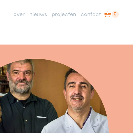
0
over
nieuws
projecten
contact