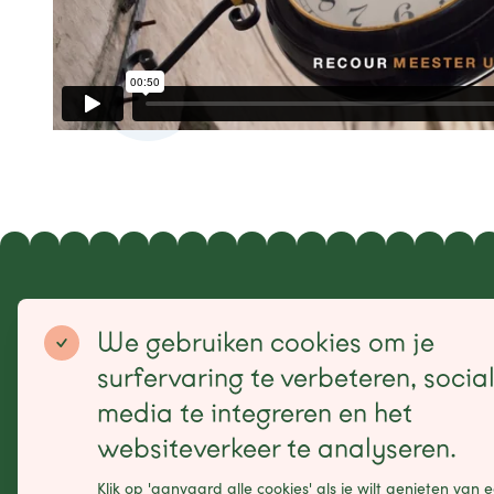
Sitemap
We gebruiken cookies om je
Home
Makers
Label
Agenda
surfervaring te verbeteren, socia
Projecten
Contact
Publicaties
EN
media te integreren en het
websiteverkeer te analyseren.
Klik op 'aanvaard alle cookies' als je wilt genieten van 