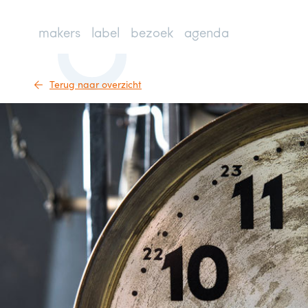
makers
label
bezoek
agenda
Terug naar overzicht