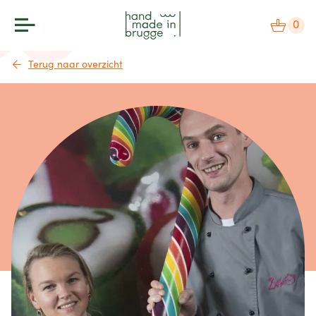
0
Terug naar overzicht
makers
label
bezoek
agenda
over