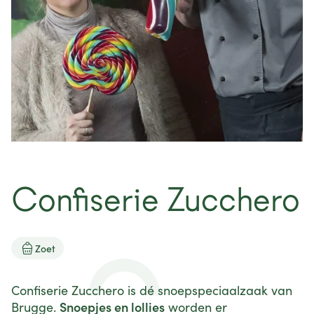
nieuws
projecten
contact
Confiserie Zucchero

Zoet
Confiserie Zucchero is dé snoepspeciaalzaak van
Snoepjes en lollies
Brugge.
worden er