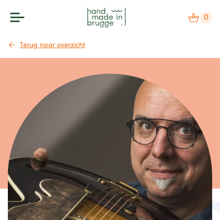
0
Terug naar overzicht
makers
label
bezoek
agenda
over