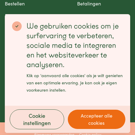
Bestellen
Betalingen
Retourneren en garantie
Contact opnemen
We gebruiken cookies om je
Betaalmogelijkheden
surfervaring te verbeteren,
sociale media te integreren
en het websiteverkeer te
analyseren.
Schrijf je in voor onze nieuwsbrief
Klik op 'aanvaard alle cookies' als je wilt genieten
Leave
van een optimale ervaring. Je kan ook je eigen
this
voorkeuren instellen.
field
blank
Cookie
Accepteer alle
instellingen
cookies
Made by
Bits of Love
Algemene voorwaarden
Cookie policy