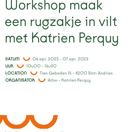
Workshop maak
nieuws
een rugzakje in vilt
projecten
met Katrien Perquy
contact
DATUM
06 apr. 2023 - 07 apr. 2023
UUR
10u00 - 16u30
LOCATION
Tien Geboden 15 - 8200 Sint-Andries
ORGANISATOR
Ailim - Katrien Perquy