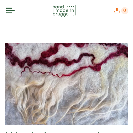
0
makers
label
bezoek
agenda
over