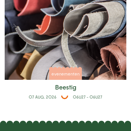
evenementen
Beestig
07 AUG. 2026
06U27 - 06U27