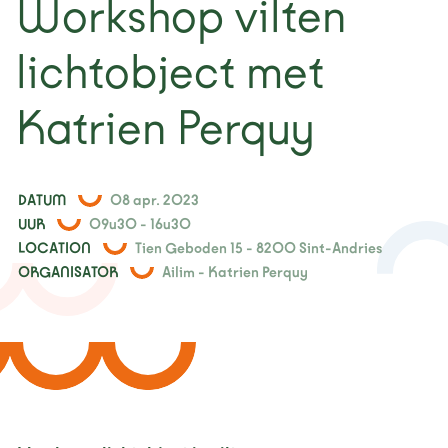
Workshop vilten
nieuws
lichtobject met
projecten
Katrien Perquy
contact
DATUM
08 apr. 2023
UUR
09u30 - 16u30
LOCATION
Tien Geboden 15 - 8200 Sint-Andries
ORGANISATOR
Ailim - Katrien Perquy