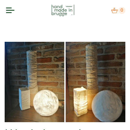
0
makers
label
bezoek
agenda
over