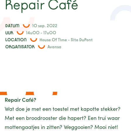
Repair Café
nieuws
projecten
DATUM
10 sep. 2022
UUR
14u00 - 17u00
LOCATION
House Of Time - Site DuPont
contact
ORGANISATOR
Avansa
Repair Café?
Wat doe je met een toestel met kapotte stekker?
Met een broodrooster die hapert? Een trui waar
mottengaatjes in zitten? Weggooien? Mooi niet!