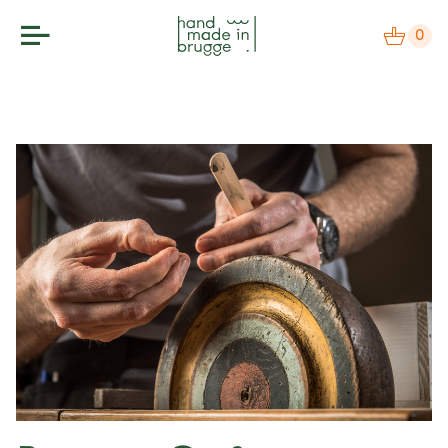
0
makers
label
bezoek
agenda
over