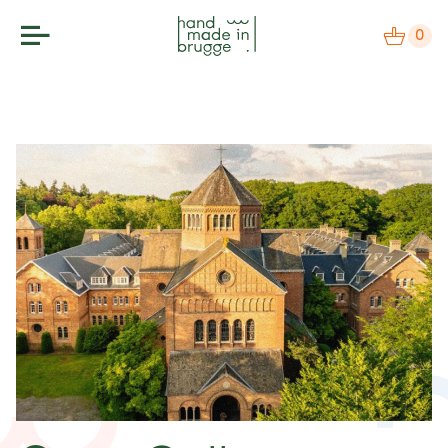
0
makers
label
bezoek
agenda
over