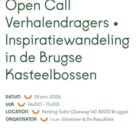
Open Call
nieuws
Verhalendragers •
projecten
Inspiratiewandeling
contact
in de Brugse
Kasteelbossen
DATUM
28 mrt. 2026
UUR
14u00 - 17u00
LOCATION
Parking Tudor (Zeeweg 147, 8200 Brugge)
ORGANISATOR
i.s.m. Westtoer & De Republiek