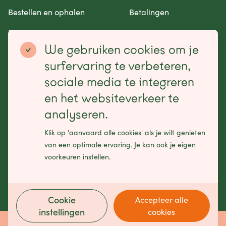
Bestellen en ophalen
Betalingen
Retourneren en garantie
Contact opnemen
We gebruiken cookies om je
Betaalmogelijkheden
surfervaring te verbeteren,
sociale media te integreren
en het websiteverkeer te
analyseren.
Schrijf je in voor onze nieuwsbrief
Klik op 'aanvaard alle cookies' als je wilt genieten
Leave
van een optimale ervaring. Je kan ook je eigen
this
voorkeuren instellen.
field
blank
Cookie
Accepteer alle
instellingen
cookies
Made by
Bits of Love