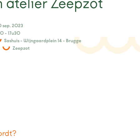
 atelier Zeepzot
0 sep. 2023
0 - 17u30
Sashuis - Wijngaardplein 14 - Brugge
Zeepzot
ordt?