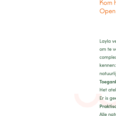
Kom h
Open
Layla v
om te v
complex
kennen:
natuurli
Toegank
Het ate
Er is ge
Praktis
Alle na