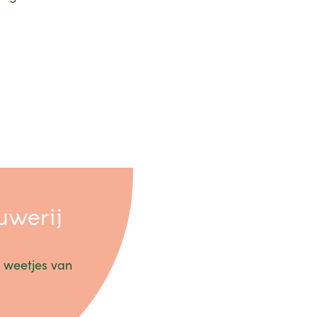
ouwerij
 weetjes van