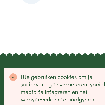
Sitemap
We gebruiken cookies om je
Home
Makers
Label
Agenda
surfervaring te verbeteren, socia
Projecten
Contact
Publicaties
EN
media te integreren en het
websiteverkeer te analyseren.