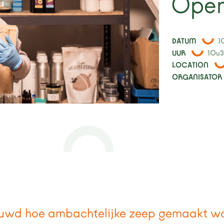
Open
DATUM
1
UUR
10u3
LOCATION
ORGANISATOR
uwd hoe ambachtelijke zeep gemaakt w