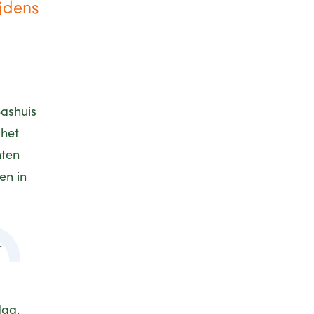
ijdens
Sashuis
 het
nten
en in
.
dag.