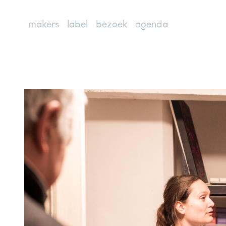
makers
label
bezoek
agenda