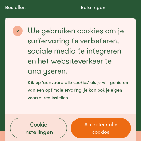
Bestellen
Betalingen
Retourneren en garantie
Contact opnemen
We gebruiken cookies om je
Betaalmogelijkheden
surfervaring te verbeteren,
sociale media te integreren
en het websiteverkeer te
analyseren.
Schrijf je in voor onze nieuwsbrief
Klik op 'aanvaard alle cookies' als je wilt genieten
Leave
van een optimale ervaring. Je kan ook je eigen
this
voorkeuren instellen.
field
blank
Cookie
Accepteer alle
instellingen
cookies
Made by
Bits of Love