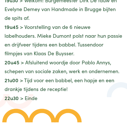
19u30
> Welkom! Burgemeester Dirk De fauw en
Evelyne Demey van Handmade in Brugge bijten
de spits af.
19u45
> Voorstelling van de 6 nieuwe
labelhouders. Mieke Dumont polst naar hun passie
en drijfveer tijdens een babbel. Tussendoor
filmpjes van Klaas De Buysser.
20u45
> Afsluitend woordje door Pablo Annys,
schepen van sociale zaken, werk en ondernemen.
21u00
> Tijd voor een babbel, een hapje en een
drankje tijdens de receptie!
22u30
> Einde