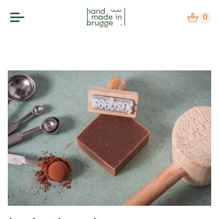
0
makers
label
bezoek
agenda
over