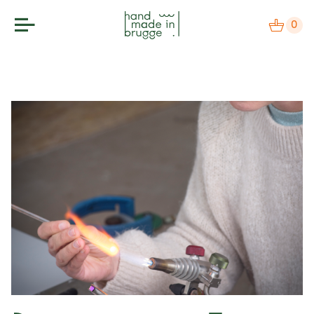
0
makers
label
bezoek
agenda
over