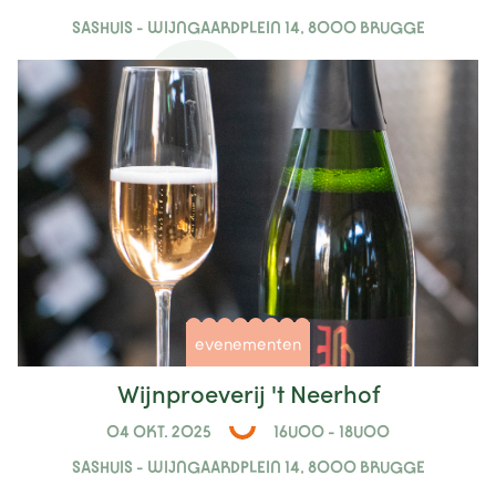
SASHUIS - WIJNGAARDPLEIN 14, 8000 BRUGGE
evenementen
Wijnproeverij 't Neerhof
04 OKT. 2025
16U00 - 18U00
SASHUIS - WIJNGAARDPLEIN 14, 8000 BRUGGE