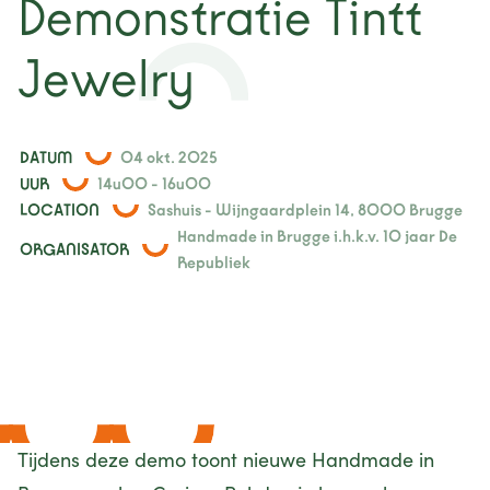
Demonstratie Tintt
nieuws
Jewelry
projecten
contact
DATUM
04 okt. 2025
UUR
14u00 - 16u00
LOCATION
Sashuis - Wijngaardplein 14, 8000 Brugge
Handmade in Brugge i.h.k.v. 10 jaar De
ORGANISATOR
Republiek
Tijdens deze demo toont nieuwe Handmade in