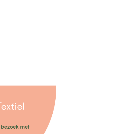
extiel
ef bezoek met