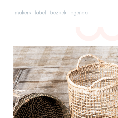
makers
label
bezoek
agenda