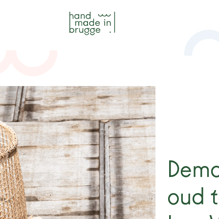
Demo
oud t