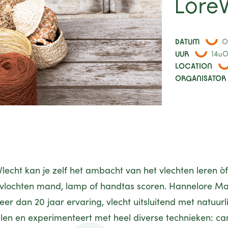
Lore
DATUM
0
UUR
14u0
LOCATION
ORGANISATOR
eVlecht kan je zelf het ambacht van het vlechten leren ò
lochten mand, lamp of handtas scoren. Hannelore M
er dan 20 jaar ervaring, vlecht uitsluitend met natuurli
len en experimenteert met heel diverse technieken: ca