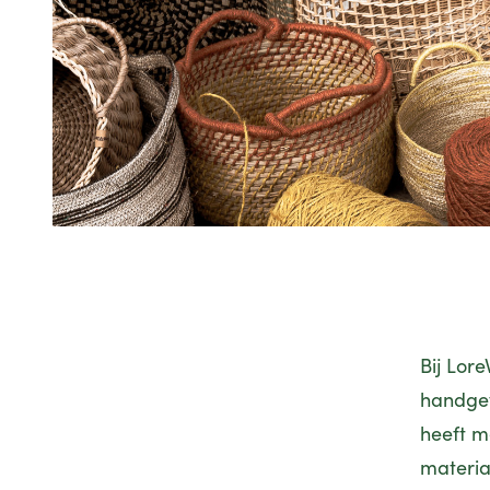
Bij Lor
handgev
heeft me
materia