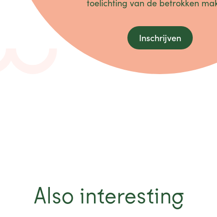
toelichting van de betrokken mak
Inschrijven
Also interesting