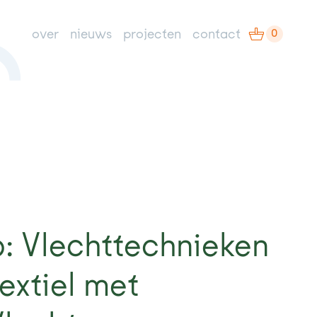
0
over
nieuws
projecten
contact
: Vlechttechnieken
extiel met