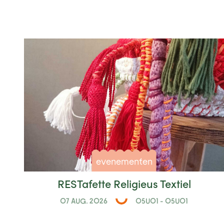
evenementen
RESTafette Religieus Textiel
07 AUG. 2026
05U01 - 05U01