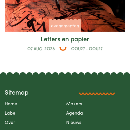
evenementen
Letters en papier
07 AUG. 2026
00U27 - 00U27
Sitemap
Home
Makers
Label
Agenda
Over
Nieuws