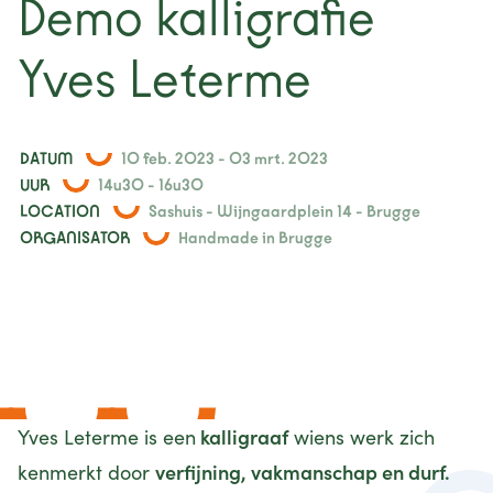
Demo kalligrafie
nieuws
Yves Leterme
projecten
contact
DATUM
10 feb. 2023 - 03 mrt. 2023
UUR
14u30 - 16u30
LOCATION
Sashuis - Wijngaardplein 14 - Brugge
ORGANISATOR
Handmade in Brugge
kalligraaf
Yves Leterme is een
wiens werk zich
verfijning, vakmanschap en durf.
kenmerkt door