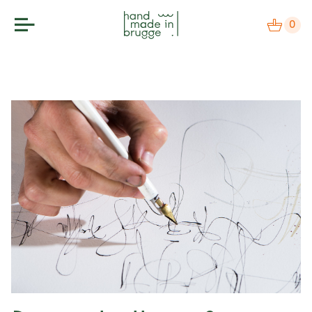
0
makers
label
bezoek
agenda
over