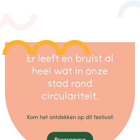
Er leeft en bruist al
heel wat in onze
stad rond
circulariteit.
Kom het ontdekken op dit festival!
Programma