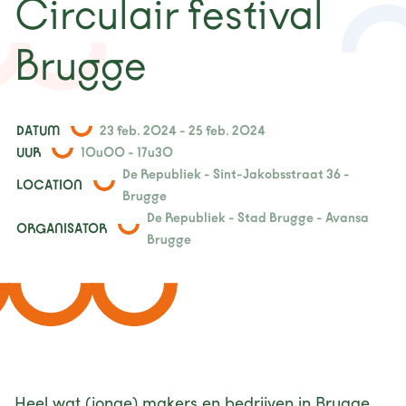
Circulair festival
nieuws
Brugge
projecten
contact
DATUM
23 feb. 2024 - 25 feb. 2024
UUR
10u00 - 17u30
De Republiek - Sint-Jakobsstraat 36 -
LOCATION
Brugge
De Republiek - Stad Brugge - Avansa
ORGANISATOR
Brugge
Heel wat (jonge) makers en bedrijven in Brugge