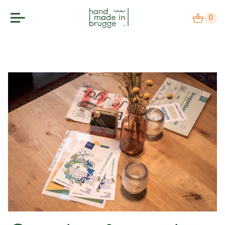
0
makers
label
bezoek
agenda
over