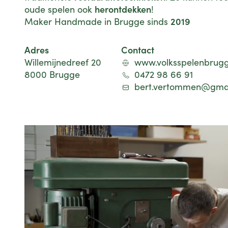
herontdekken
oude spelen ook
!
2019
Maker Handmade in Brugge sinds
Adres
Contact
Willemijnedreef 20
www.volksspelenbrug
8000 Brugge
0472 98 66 91
bert.vertommen@gma