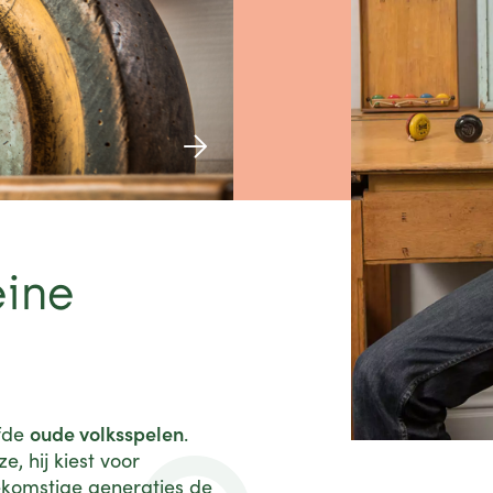
eine
oude volksspelen
efde
.
e, hij kiest voor
ekomstige generaties de