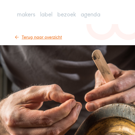
makers
label
bezoek
agenda
Terug naar overzicht